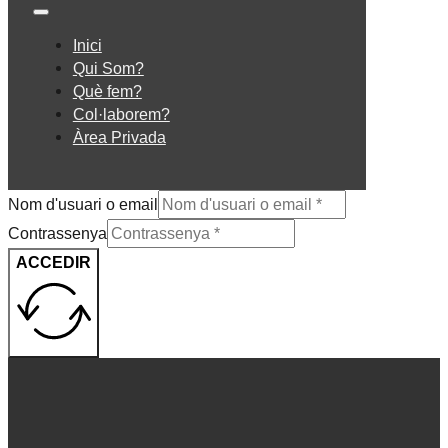
Inici
Qui Som?
Què fem?
Col·laborem?
Àrea Privada
Nom d'usuari o email
Contrassenya
ACCEDIR