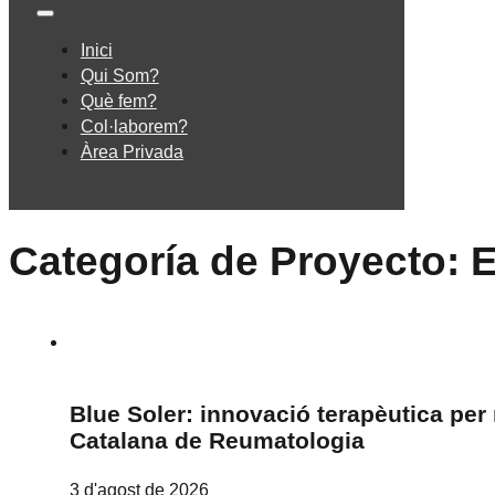
Inici
Qui Som?
Què fem?
Col·laborem?
Àrea Privada
Categoría de Proyecto:
E
Blue Soler: innovació terapèutica per 
Catalana de Reumatologia
3 d'agost de 2026