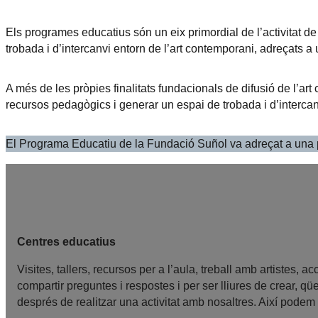
Els programes educatius són un eix primordial de l’activitat d
trobada i d’intercanvi entorn de l’art contemporani, adreçats a un
A més de les pròpies finalitats fundacionals de difusió de l’art 
recursos pedagògics i generar un espai de trobada i d’intercanvi
El Programa Educatiu de la Fundació Suñol va adreçat a una p
Centres educatius
Visites, tallers, recursos per a l’aula, treball amb artistes,
compartir preguntes i respostes i per ser lliures de crear, q
després de realitzar una activitat amb nosaltres. Així podem 