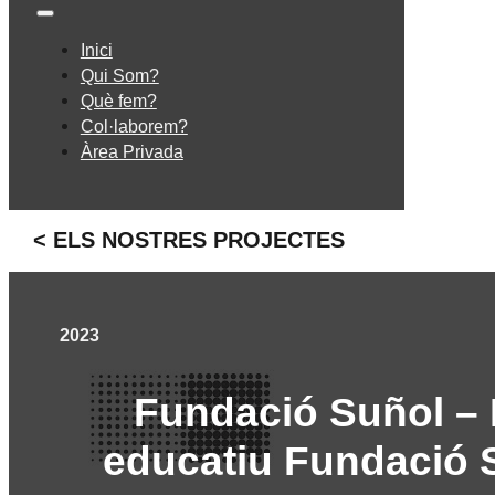
Inici
Qui Som?
Què fem?
Col·laborem?
Àrea Privada
< ELS NOSTRES PROJECTES
2023
Fundació Suñol –
educatiu Fundació 