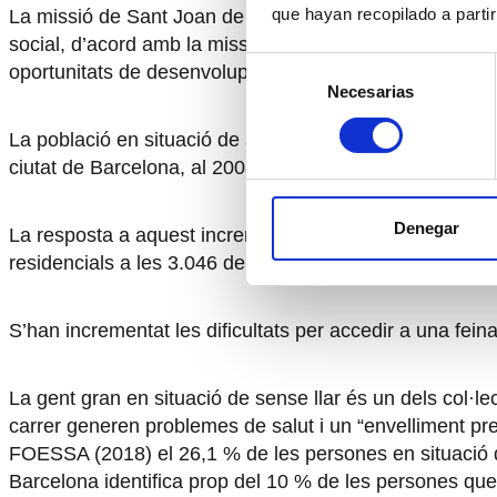
que hayan recopilado a parti
La missió de Sant Joan de Déu Serveis Socials és la d’a
social, d’acord amb la missió de l’Orde Hospitalari de
Selección
oportunitats de desenvolupament personal i social per 
Necesarias
de
consentimiento
La població en situació de sense llar no ha deixat d’au
ciutat de Barcelona, al 2008 hi havia un total de 2.01
Denegar
La resposta a aquest increment ha estat un augment de l
residencials a les 3.046 del 2021. Tot i aquest incremen
S’han incrementat les dificultats per accedir a una fei
La gent gran en situació de sense llar és un dels col·le
carrer generen problemes de salut i un “envelliment pre
FOESSA (2018) el 26,1 % de les persones en situació d’
Barcelona identifica prop del 10 % de les persones que