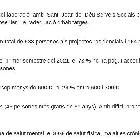
col·laboració amb Sant Joan de Déu Serveis Socials pe
e llar i a l’adequació d’habitatges.
 total de 533 persones als projectes residencials i 164 a
 primer semestre del 2021, el 73 % no ha pogut accedir a
rsones.
rcep menys de 600 € i el 24 % entre 600 i 700 €.
 (45 persones més grans de 61 anys). Amb difícil pronòs
de salut mental, el 33% de salut física, malalties cròni