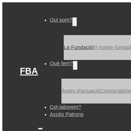
Qui som?
La Fundació
El nostre fundad
Què fem?
FBA
Àrees d'actuació
Convocatòri
Col·laborem?
Accès Patrons