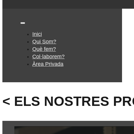
Inici
Qui Som?
Què fem?
Col·laborem?
Àrea Privada
< ELS NOSTRES P