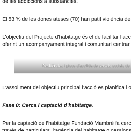
de les addiccions a substàncies.
El 53 % de les dones ateses (70) han patit violència de
L’objectiu del Projecte d’habitatge és el de facilitar l’
oferint un acompanyament integral i comunitari centrar 
Residències i pisos d’acollida de serveis socials d
L’assoliment del objectiu principal l’acció es planifica i
Fase 0: Cerca i captació d’habitatge
.
Per la captació de l’habitatge Fundació Mambré fa cerca
través de particulars, l’agència del habitatge o cession