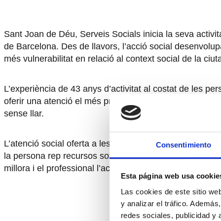
Sant Joan de Déu, Serveis Socials inicia la seva activit
de Barcelona. Des de llavors, l’acció social desenvolup
més vulnerabilitat en relació al context social de la ciutat
L’experiència de 43 anys d’activitat al costat de les pe
oferir una atenció el més propera als desitjos, necessita
sense llar.
L’atenció social oferta a les persones ha evolucionat
Consentimiento
la persona rep recursos sota la tutela dels profession
millora i el professional l’acompanya durant el temps q
Esta página web usa cookie
Las cookies de este sitio we
y analizar el tráfico. Ademá
redes sociales, publicidad y