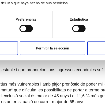
r del uso que haya hecho de sus servicios.
collir i acompanyar de forma integral a persones i famíli
 Sant Joan de Déu i el carisma del seu fundador Sant Jo
a que aquestes persones puguin dur a terme els seus pro
Preferencias
Estadística
gmentar, especialment arrel de la crisis econòmica i soc
7 persones en aquesta situació, al 2021 ha augmentat en 
Permitir la selección
es places residencials, principalment a centres i allotj
t de l’oferta residencial, prop de 1.000 persones continue
na estable i que proporcioni uns ingressos econòmics sufi
ctius més vulnerables i amb pitjor pronòstic de poder mill
matur” que dificulta les possibilitats de portar a terme 
exclusió social és major de 45 anys i el 11,6 % més gra
 estan en situació de carrer major de 65 anys.