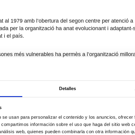
at al 1979 amb l’obertura del segon centre per atenció a 
ada per la organització ha anat evolucionant i adaptant-s
 i el país.
rsones més vulnerables ha permès a l’organització millorar
t i voluntat d’aquells col·lectius, persones i famílies en 
 des d’una mirada a situacions d’emergència que suposa
Detalles
als, cap a una atenció centrada en la persona atesa que 
ue sigui necessari.
s
b se usan para personalizar el contenido y los anuncios, ofrecer
s, compartimos información sobre el uso que haga del sitio web 
 análisis web, quienes pueden combinarla con otra información q