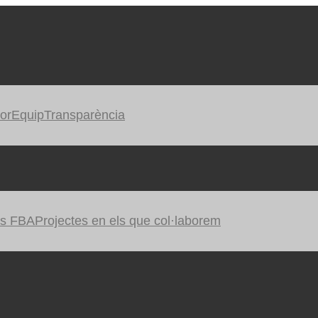
or
Equip
Transparència
es FBA
Projectes en els que col·laborem