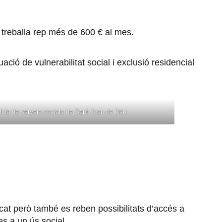
 treballa rep més de 600 € al mes.
ació de vulnerabilitat social i exclusió residencial
llida de serveis socials de Sant Joan de Déu
cat però també es reben possibilitats d’accés a
es a un ús social.