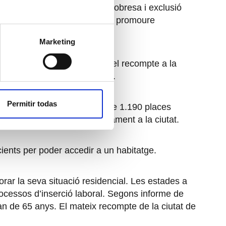
es en risc o en situació de pobresa i exclusió
an de Déu, amb la voluntat de promoure
jectes vitals.
Marketing
ial del 2008. Segons dades del recompte a la
més d’un 95 % fins les 3.941.
Permitir todas
aments col·lectius, passant de 1.190 places
n pernoctant al carrer diàriament a la ciutat.
cients per poder accedir a un habitatge.
orar la seva situació residencial. Les estades a
processos d’inserció laboral. Segons informe de
n de 65 anys. El mateix recompte de la ciutat de