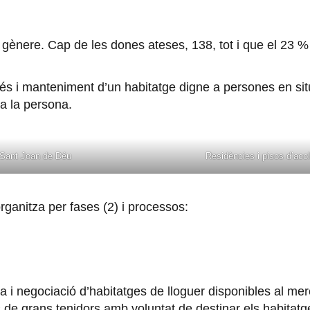
 gènere. Cap de les dones ateses, 138, tot i que el 23 %
accés i manteniment d’un habitatge digne a persones en situ
a la persona.
e Sant Joan de Déu
Residències i pisos d’aco
 organitza per fases (2) i processos:
 i negociació d’habitatges de lloguer disponibles al mer
s de grans tenidors amb voluntat de destinar els habitatg