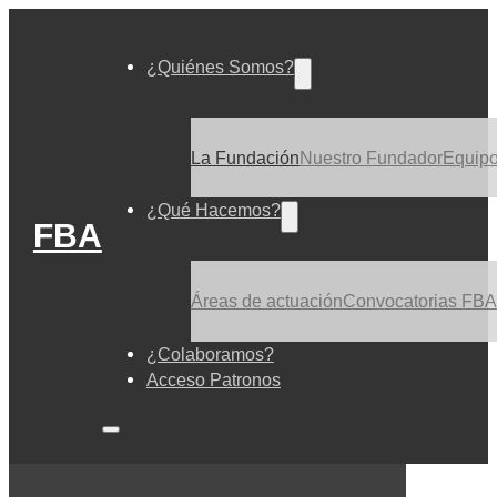
¿Quiénes Somos?
La Fundación
Nuestro Fundador
Equip
¿Qué Hacemos?
FBA
Áreas de actuación
Convocatorias FBA
¿Colaboramos?
Acceso Patronos