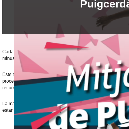
Puigcerd
Cada año por la Maratón de Puigcerdá el Ayuntamiento de Puig
minusvalía, problemática… pueda vivir de la experiencia y senti
Este año 2024 participa la Fundación Polseres Candela, que e
proceso de cáncer infantil (los que están en tratamiento me 
recorrido de 6km, medio caminando y medio corriente.
La madrina de este proyecto es Candela, que da nombre al pro
estancia que estuvo en Sant Joan de Déu, dedicó parte de su ti