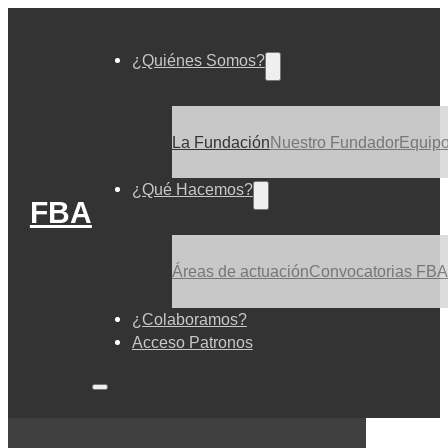
¿Quiénes Somos?
La Fundación
Nuestro Fundador
Equip
¿Qué Hacemos?
FBA
Áreas de actuación
Convocatorias FBA
¿Colaboramos?
Acceso Patronos