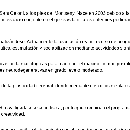
ant Celoni, a los pies del Montseny. Nace en 2003 debido a la
n espacio conjunto en el que sus familiares enfermos pudieran
onalizándose. Actualmente la asociación es un recurso de acog
tica, estimulación y sociabilización mediante actividades signif
cas no farmacológicas para mantener el máximo tiempo posible 
es neurodegenerativas en grado leve o moderado.
 de la plasticidad cerebral, donde mediante ejercicios mentales
o va ligada a la salud física, por lo que combinan el program
 creatividad.
udan a evitar el aislamiento social, a enriquecer las relacione