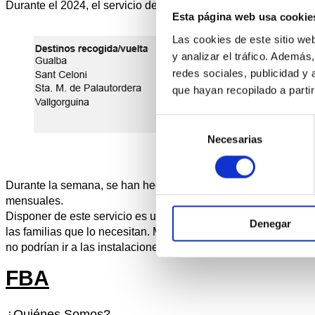
Durante el 2024, el servicio de transporte atendió a un total d
Esta página web usa cookie
Las cookies de este sitio we
y analizar el tráfico. Ademá
redes sociales, publicidad y
que hayan recopilado a parti
Selección
Necesarias
de
consentimiento
Durante la semana, se han hecho una media de 9,4 viajes de i
mensuales.
Disponer de este servicio es una facilidad para el día a día de
Denegar
las familias que lo necesitan. Muchos no disponen de medios p
no podrían ir a las instalaciones de la asociación, con todo lo 
FBA
¿Quiénes Somos?