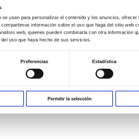
e 21 usuarios, con los siguientes destinos:
s
b se usan para personalizar el contenido y los anuncios, ofrecer
s, compartimos información sobre el uso que haga del sitio web 
 análisis web, quienes pueden combinarla con otra información q
r del uso que haya hecho de sus servicios.
Preferencias
Estadística
da y vuelta al día, y una media de 950 km
 los usuarios y las usuarias, así como para
Permitir la selección
ara desplazarse y, sin este servicio,
que esto implica para su bienestar y el de sus familiares.