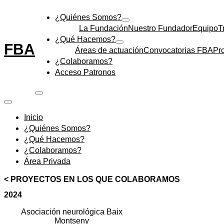
¿Quiénes Somos?
La Fundación
Nuestro Fundador
Equipo
T
¿Qué Hacemos?
FBA
Áreas de actuación
Convocatorias FBA
Pr
¿Colaboramos?
Acceso Patronos
Inicio
¿Quiénes Somos?
¿Qué Hacemos?
¿Colaboramos?
Área Privada
< PROYECTOS EN LOS QUE COLABORAMOS
2024
Asociación neurológica Baix
Montseny