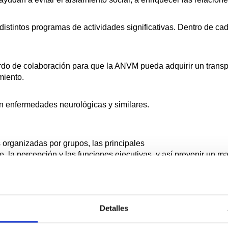
distintos programas de actividades significativas. Dentro de ca
 de colaboración para que la ANVM pueda adquirir un transport
miento.
on enfermedades neurológicas y similares.
es organizadas por grupos, las principales
, la percepción y las funciones ejecutivas, y así prevenir un ma
no del Vallés Oriental y de La Selva, se considera necesario q
por el tema del transporte.
Detalles