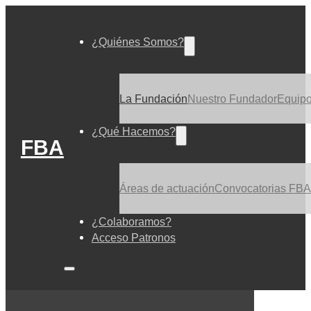
¿Quiénes Somos?
La Fundación
Nuestro Fundador
Equip
¿Qué Hacemos?
FBA
Áreas de actuación
Convocatorias FBA
¿Colaboramos?
Acceso Patronos