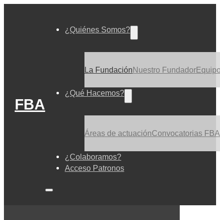
¿Quiénes Somos?
La Fundación
Nuestro Fundador
Equip
¿Qué Hacemos?
FBA
Áreas de actuación
Convocatorias FBA
¿Colaboramos?
Acceso Patronos