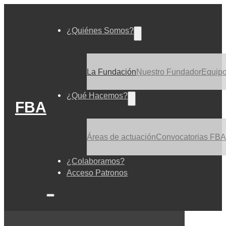
¿Quiénes Somos?
La Fundación
Nuestro Fundador
Equip
¿Qué Hacemos?
FBA
Áreas de actuación
Convocatorias FBA
¿Colaboramos?
Acceso Patronos