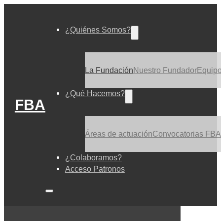
¿Quiénes Somos?
La Fundación
Nuestro Fundador
Equip
¿Qué Hacemos?
FBA
Áreas de actuación
Convocatorias FBA
¿Colaboramos?
Acceso Patronos