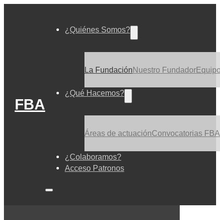
¿Quiénes Somos?
La Fundación
Nuestro Fundador
Equip
¿Qué Hacemos?
FBA
Áreas de actuación
Convocatorias FBA
¿Colaboramos?
Acceso Patronos