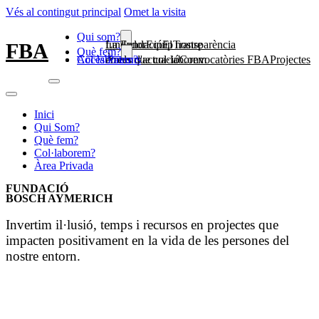
Vés al contingut principal
Omet la visita
Qui som?
La Fundació
El nostre fundador
Equip
Transparència
FBA
Què fem?
Col·laborem?
Accès Patrons
Àrees d'actuació
Projectes en els que col·laborem
Convocatòries FBA
Inici
Qui Som?
Què fem?
Col·laborem?
Àrea Privada
FUNDACIÓ
BOSCH AYMERICH
Invertim il·lusió, temps i recursos en projectes que
impacten positivament en la vida de les persones del
nostre entorn.