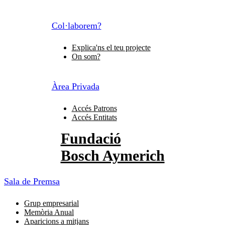
Col·laborem?
Explica'ns el teu projecte
On som?
Àrea Privada
Accés Patrons
Accés Entitats
Fundació
Bosch Aymerich
Sala de Premsa
Grup empresarial
Memòria Anual
Aparicions a mitjans