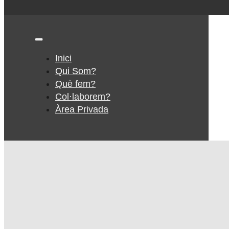
Inici
Qui Som?
Què fem?
Col·laborem?
Àrea Privada