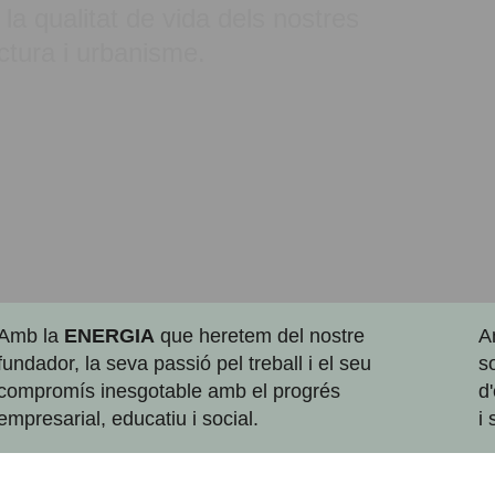
t, la qualitat de vida dels nostres
ctura i urbanisme.
Amb la
ENERGIA
que heretem del nostre
A
fundador, la seva passió pel treball i el seu
s
compromís inesgotable amb el progrés
d
empresarial, educatiu i social.
i