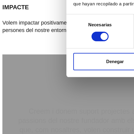
que hayan recopilado a parti
IMPACTE
Selección
Volem impactar positivament a la vida de les
Necesarias
de
persones del nostre entorn.
consentimiento
Denegar
COM TREB
Creem i donem suport projectes 
passions del nostre fundador amb els
que, com nosaltres, volen construir un