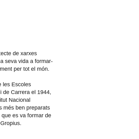
tecte de xarxes
a seva vida a formar-
ament per tot el món.
e les Escoles
i de Carrera el 1944,
titut Nacional
ics més ben preparats
l que es va formar de
 Gropius.