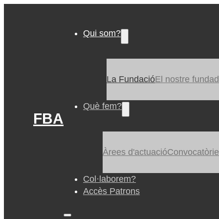
Qui som?
La Fundació
El nostre fundad
Què fem?
FBA
Àrees d'actuació
Convocatòri
Col·laborem?
Accès Patrons