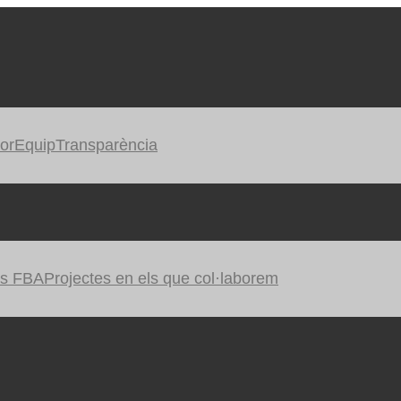
or
Equip
Transparència
es FBA
Projectes en els que col·laborem