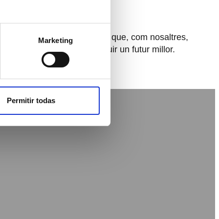
OL·LABORACIÓ
umant esforços amb entitats que, com nosaltres,
Marketing
mpulsen projectes per construir un futur millor.
Permitir todas