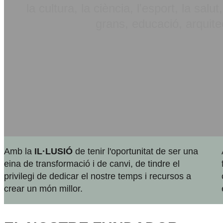
la cultura, la ciència, l'esport, la salu
grans, educació, arquite
Amb la
IL·LUSIÓ
de tenir l'oportunitat de ser una
eina de transformació i de canvi, de tindre el
privilegi de dedicar el nostre temps i recursos a
crear un món millor.