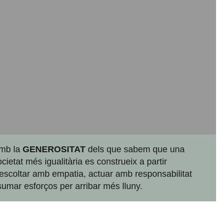
mb la
GENEROSITAT
dels que sabem que una
ocietat més igualitària es construeix a partir
'escoltar amb empatia, actuar amb responsabilitat
 sumar esforços per arribar més lluny.