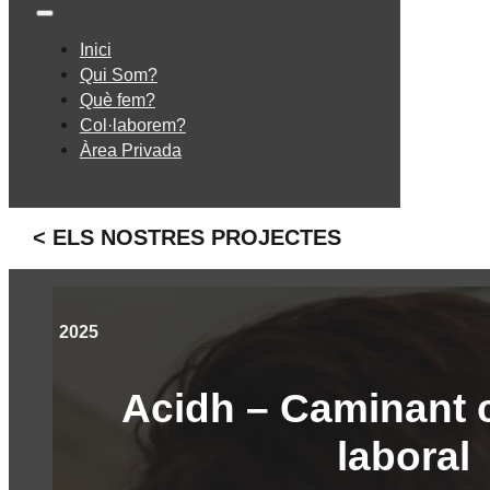
Inici
Qui Som?
Què fem?
Col·laborem?
Àrea Privada
< ELS NOSTRES PROJECTES
2025
Acidh – Caminant c
laboral