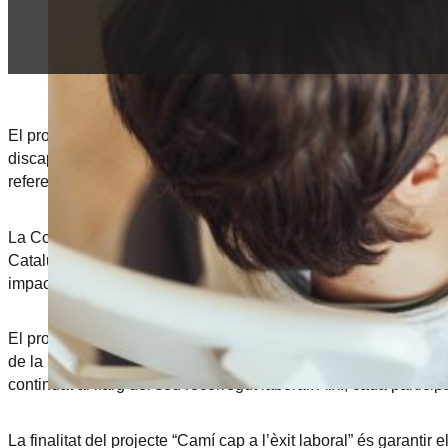
El projecte “Camí cap a l’èxit laboral” és una iniciativa dissen
discapacitat intel·lectual lleu o amb funcionament intel·lectual
referent en el suport a col·lectius vulnerables.
La Convenció sobre els Drets de les Persones amb Discapacita
Catalunya, la taxa d’ocupació de les persones amb discapacit
impacte profund en les vides d’aquestes persones, limitant les 
El projecte “Camí cap a l’èxit laboral” busca trencar aquesta ba
de la metodologia del Treball amb Suport (TAS), s’ofereix un 
continuat al llarg del seu recorregut laboral. Així, cada partic
La finalitat del projecte “Camí cap a l’èxit laboral” és garanti