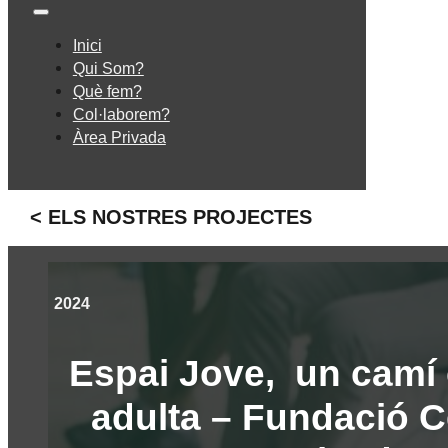
Inici
Qui Som?
Què fem?
Col·laborem?
Àrea Privada
< ELS NOSTRES PROJECTES
2024
Espai Jove, un camí 
adulta – Fundació C