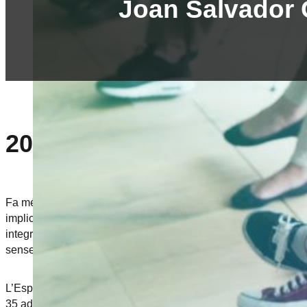
Joan Salvador 
2024
Fa més de 10 anys que la Fundació Gavina compta amb un servei
implicació de la FBA que l’Espai Jove no només ha estat un es
integral. S’ha reforçat el suport educatiu a les joves per asseg
sense perdre de vista la salut i el benestar físic, psicològic, e
L’Espai jove és un projecte de continuïtat que respon a la reali
35 adolescents i joves, de 16 a 25 anys, en situació d’exclusió