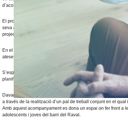
d’acompanyament per assolir competències, habilitats i valors 
El projecte produeix un impacte positiu al barri del Raval i di
seva autonomia, responsabilitats i competències per a la vida
projecte, es duplica aquest percentatge.
En el recorregut de l’atenció de les adolescents i joves a la 
ateses.
S’espera continuar generant participació comunitària amb les a
planificació d’aquestes, augmentant el nombre de participants i
Davant la manca de recursos de suport integral, amb oferta educ
a través de la realització d’un pal de treball conjunt en el qua
Amb aquest acompanyament es dona un espai on fer front a les 
adolescents i joves del barri del Raval.