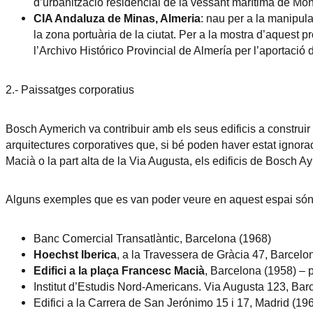
d’urbanització residencial de la vessant marítima de Montj
CIA Andaluza de Minas, Almeria
: nau per a la manipul
la zona portuària de la ciutat. Per a la mostra d’aquest pro
l’Archivo Histórico Provincial de Almería per l’aportació
2.- Paissatges corporatius
Bosch Aymerich va contribuir amb els seus edificis a construir
arquitectures corporatives que, si bé poden haver estat ignor
Macià o la part alta de la Via Augusta, els edificis de Bosch A
Alguns exemples que es van poder veure en aquest espai són
Banc Comercial Transatlàntic, Barcelona (1968)
Hoechst Iberica
, a la Travessera de Gràcia 47, Barcelo
Edifici a la plaça Francesc Macià
, Barcelona (1958) – p
Institut d’Estudis Nord-Americans. Via Augusta 123, Bar
Edifici a la Carrera de San Jerónimo 15 i 17, Madrid (19