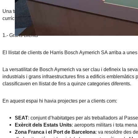
Una trajectòria tan àmplia no es pot presentar en una sola expos
currículum professional. Amb aquest objectiu, la mostra s’ha o
1.- Grans clients
El llistat de clients de Harris Bosch Aymerich SA arriba a une
La versatilitat de Bosch Aymerich va ser clau i defineix la seva
industrials i grans infraestructures fins a edificis emblemàtics 
classificaven en llistat de fins a quinze categories diferents.
En aquest espai hi havia projectes per a clients com:
SEAT
: conjunt d’habitatges per als treballadors al Pas
Exèrcit dels Estats Units
: aeroports militars i tota men
Zona Franca i el Port de Barcelona
: va resoldre des de