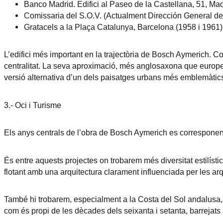
Banco Madrid. Edifici al Paseo de la Castellana, 51, Mad
Comissaria del S.O.V. (Actualment Dirección General de
Gratacels a la Plaça Catalunya, Barcelona (1958 i 1961) 
L’edifici més important en la trajectòria de Bosch Aymerich. Con
centralitat. La seva aproximació, més anglosaxona que europea
versió alternativa d’un dels paisatges urbans més emblemàtic
3.- Oci i Turisme
Els anys centrals de l’obra de Bosch Aymerich es corresponen a
És entre aquests projectes on trobarem més diversitat estilísti
flotant amb una arquitectura clarament influenciada per les ar
També hi trobarem, especialment a la Costa del Sol andalusa,
com és propi de les dècades dels seixanta i setanta, barrejat