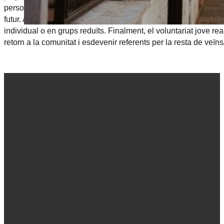
personal per potenciar la seva autoestima, proporcionar eines, o
futur. A més, ofereix recursos econòmics per garantir que pugui
individual o en grups reduïts. Finalment, el voluntariat jove re
retorn a la comunitat i esdevenir referents per la resta de veïns