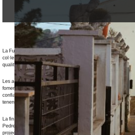
La Fundació Girona Est neix per iniciativa d’un grup d’empresa
col·lectiu més jove, amb iniciatives esportives, culturals, edu
qualitat de vida dels seus habitants fomentant l’empoderament
Les activitats organitzades per la Fundació Girona Est i les pr
fomentar el positivisme a la zona i aconseguir que el barri s’o
confiança de les persones que viuen a Girona Est, així com tre
tenen els joves de la resta de la ciutat i del país.
La finalitat del Projecte de la Fundació Girona Est és introduir
Pedreres, Font de la Pólvora, Vila-Roja, Mas Ramada). En l’à
projecte Mentoria+Beca, en el qual col·labora la Fundació Bos