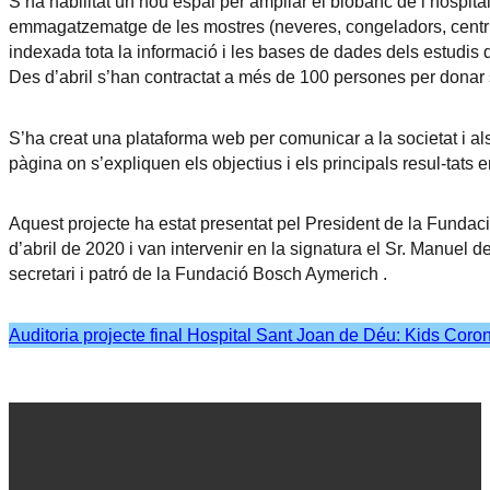
S’ha habilitat un nou espai per ampliar el biobanc de l’hospita
emmagatzematge de les mostres (neveres, congeladors, centr
indexada tota la informació i les bases de dades dels estudis 
Des d’abril s’han contractat a més de 100 persones per donar s
S’ha creat una plataforma web per comunicar a la societat i a
pàgina on s’expliquen els objectius i els principals resul-tats
Aquest projecte ha estat presentat pel President de la Fundaci
d’abril de 2020 i van intervenir en la signatura el Sr. Manuel 
secretari i patró de la Fundació Bosch Aymerich .
Auditoria projecte final Hospital Sant Joan de Déu: Kids Coron