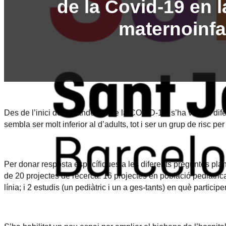
de la Covid-19 en 
maternoinfa
Des de l’inici de la pandèmia de la COVID-19, s’ha vist en dife
sembla ser molt inferior al d’adults, tot i ser un grup de risc p
Per donar resposta específiques a les diferents preguntes plan
de 20 projectes de recerca: 16 projectes en població pediàtric
línia; i 2 estudis (un pediàtric i un a ges-tants) en què partici