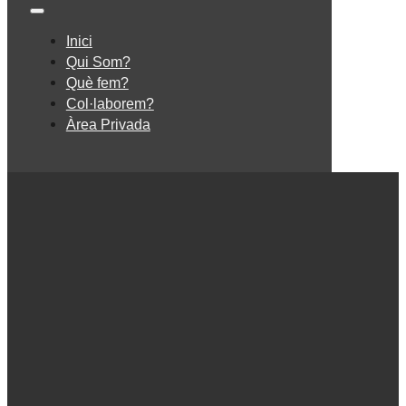
Inici
Qui Som?
Què fem?
Col·laborem?
Àrea Privada