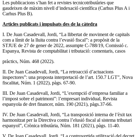
Les publicacions s’han fet a revistes tecnicotributàries que
gaudeixen de màxim nivell d’indexació científica (Carhus Plus A i
Carhus Plus B).
Articles publicats i impulsats des de la càtedra
I. De Juan Casadevall, Jordi, “La llibertat de moviment de capitals
com a límit de la lluita contra l’evasió fiscal”: a propòsit de la
STJUE de 27 de gener de 2022, assumpte C-788/19, Comissió c.
Espanya, Revista de comptabilitat i tributació: comentaris, casos
pràctics, Núm. 468 (2022).
II. De Juan Casadevall, Jordi, “La retroacció d’actuacions
inspectores”: una proposta interpretació de l’art. 150.7 LGT”, Nova
fiscalitat, Núm. 1 (2022), pàgs. 67-90.
III. De Juan Casadevall, Jordi, “L’exempció d’empresa familiar a
l’impost sobre el patrimoni”: l’empresari individual, Revista
espanyola de dret financer, núm. 190 (2021), pàgs.37-66.
IV. De Juan Casadevall, Jordi, “La transposició interna de l’èxit tax
harmonitzat per la Directiva contra l’elusió fiscal al sistema tributari
espanyol”, Crònica tributària, Núm. 181 (2021), pàgs. 11-40.
V. De Joan Casadevall, Jordi, “La controvertida utilització del decret