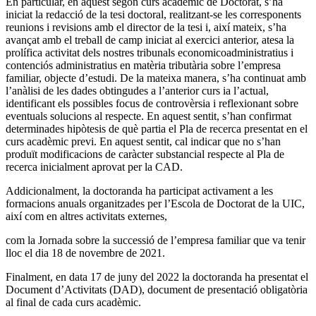
En particular, en aquest segon curs acadèmic de Doctorat, s’ha
iniciat la redacció de la tesi doctoral, realitzant-se les corresponents
reunions i revisions amb el director de la tesi i, així mateix, s’ha
avançat amb el treball de camp iniciat al exercici anterior, atesa la
prolífica activitat dels nostres tribunals economicoadministratius i
contenciós administratius en matèria tributària sobre l’empresa
familiar, objecte d’estudi. De la mateixa manera, s’ha continuat amb
l’anàlisi de les dades obtingudes a l’anterior curs ia l’actual,
identificant els possibles focus de controvèrsia i reflexionant sobre
eventuals solucions al respecte. En aquest sentit, s’han confirmat
determinades hipòtesis de què partia el Pla de recerca presentat en el
curs acadèmic previ. En aquest sentit, cal indicar que no s’han
produït modificacions de caràcter substancial respecte al Pla de
recerca inicialment aprovat per la CAD.
Addicionalment, la doctoranda ha participat activament a les
formacions anuals organitzades per l’Escola de Doctorat de la UIC,
així com en altres activitats externes,
com la Jornada sobre la successió de l’empresa familiar que va tenir
lloc el dia 18 de novembre de 2021.
Finalment, en data 17 de juny del 2022 la doctoranda ha presentat el
Document d’Activitats (DAD), document de presentació obligatòria
al final de cada curs acadèmic.