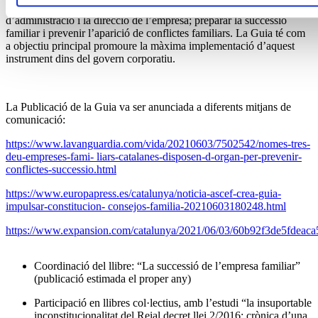
l’empresa, actuar com a element de relació entre la família, el consell
d’administració i la direcció de l’empresa; preparar la successió
familiar i prevenir l’aparició de conflictes familiars. La Guia té com
a objectiu principal promoure la màxima implementació d’aquest
instrument dins del govern corporatiu.
La Publicació de la Guia va ser anunciada a diferents mitjans de
comunicació:
https://www.lavanguardia.com/vida/20210603/7502542/nomes-tres-
deu-empreses-fami- liars-catalanes-disposen-d-organ-per-prevenir-
conflictes-successio.html
https://www.europapress.es/catalunya/noticia-ascef-crea-guia-
impulsar-constitucion- consejos-familia-20210603180248.html
https://www.expansion.com/catalunya/2021/06/03/60b92f3de5fdeac
Coordinació del llibre: “La successió de l’empresa familiar”
(publicació estimada el proper any)
Participació en llibres col·lectius, amb l’estudi “la insuportable
inconstitucionalitat del Reial decret llei 2/2016: crònica d’una