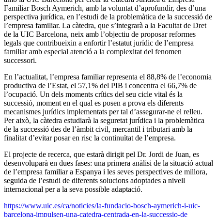
Familiar Bosch Aymerich, amb la voluntat d’aprofundir, des d’una
perspectiva jurídica, en l’estudi de la problemàtica de la successió de
l’empresa familiar. La càtedra, que s’integrarà a la Facultat de Dret
de la UIC Barcelona, neix amb l’objectiu de proposar reformes
legals que contribueixin a enfortir l’estatut jurídic de l’empresa
familiar amb especial atenció a la complexitat del fenomen
successori.
En l’actualitat, l’empresa familiar representa el 88,8% de l’economia
productiva de l’Estat, el 57,1% del PIB i concentra el 66,7% de
l’ocupació. Un dels moments crítics del seu cicle vital és la
successió, moment en el qual es posen a prova els diferents
mecanismes jurídics implementats per tal d’assegurar-ne el relleu.
Per això, la càtedra estudiarà la seguretat jurídica i la problemàtica
de la successió des de l’àmbit civil, mercantil i tributari amb la
finalitat d’evitar posar en risc la continuïtat de l’empresa.
El projecte de recerca, que estarà dirigit pel Dr. Jordi de Juan, es
desenvoluparà en dues fases: una primera anàlisi de la situació actual
de l’empresa familiar a Espanya i les seves perspectives de millora,
seguida de l’estudi de diferents solucions adoptades a nivell
internacional per a la seva possible adaptació.
https://www.uic.es/ca/noticies/la-fundacio-bosch-aymerich-i-uic-
barcelona-impulsen-una-catedra-centrada-en-la-successio-de