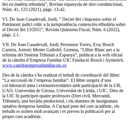
llei en matèria tributària”, Revista espanyola de dret constitucional,
Núm. 41, 123 (2021), pàgs. 13-42.
VI. De Juan Casadevall, Jordi, “ Decret llei i Impostos sobre el
Patrimoni: judici critic a la jurisprudència contenciós-tributària sobre
el Decret llei 13/2011”, Revista Quinzena Fiscal, Núm. 6 (2022),
pàgs. 2.1.
VII. De Joan Casadevall, Jordi; Perramon Torres, Eva; Bosch
Carrera, Antoni; Mestre Gallofré, Gemma, “Llibre Blanc per a la
reforma del Sistema Tributari a Espanya”, publicat a la web oficial
de la càtedra d’Empresa Familiar UIC Fundació Bosch i Aymerich.
www.catedraempresafamiliar.uic.es
Des de la càtedra s’ha realitzat el treball de coordinació del llibre:
“La successió de l’empresa familiar”. El llibre sorgeix d’una
col·laboració intra i extrauniversitàries amb participació de la UB,
UAO, Universitat de Girona, Universitat de Lleida, i UIC. Dins de
la UIC hi participen quatre professors (Dret civil, Mercantil,
Tributari), una becària predoctoral, i els alumnes de lassignatura
optativa dempresa familiar. A l’actual punt del curs acadèmic, els
treballs es troben molt avançats i es preveu la publicació per al
proper curs acadèmic.