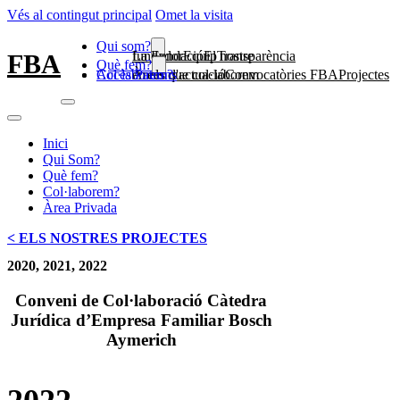
Vés al contingut principal
Omet la visita
Qui som?
La Fundació
El nostre fundador
Equip
Transparència
FBA
Què fem?
Col·laborem?
Accès Patrons
Àrees d'actuació
Projectes en els que col·laborem
Convocatòries FBA
Inici
Qui Som?
Què fem?
Col·laborem?
Àrea Privada
< ELS NOSTRES PROJECTES
2020, 2021, 2022
Conveni de Col·laboració Càtedra
Jurídica d’Empresa Familiar Bosch
Aymerich