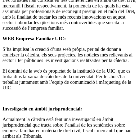
Les Jornades han consistit en tres conferències en àmbit de dret civil,
mercantil i fiscal, respectivament, la ponència de les quals ha estat
assumida per professionals de reconegut prestigi en el món del Dret,
amb la finalitat de tractar les més recents innovacions en aquest
sector i abordar les qüestions més controvertides que suscita la
successió de l’empresa familiar.
WEB Empresa Familiar UIC:
S’ha impulsat la creació d’una web pròpia, per tal de donar a
conèixer la càtedra, els seus projectes, les notícies més rellevants al
sector i fer públiques les investigacions realitzades per la càtedra.
El domini de la web és propietat de la institució de la UIC, que es
troba dins la xarxa de càtedres de la universitat. Per fer-ho s’ha
treballat juntament amb l’equip de comunicació i màrqueting de la
UIC.
Investigació en àmbit jurisprudencial:
Actualment la càtedra està fent una investigació en àmbit
jurisprudencial que tracta sobre l’anàlisi de les sentències sobre
empresa familiar en matèria de dret civil, fiscal i mercantil que han
arribat als Tribunals.