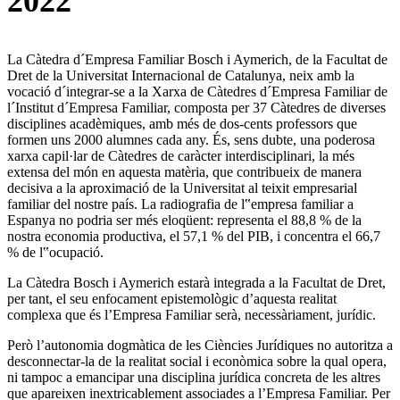
2022
La Càtedra d´Empresa Familiar Bosch i Aymerich, de la Facultat de
Dret de la Universitat Internacional de Catalunya, neix amb la
vocació d´integrar-se a la Xarxa de Càtedres d´Empresa Familiar de
l´Institut d´Empresa Familiar, composta per 37 Càtedres de diverses
disciplines acadèmiques, amb més de dos-cents professors que
formen uns 2000 alumnes cada any. És, sens dubte, una poderosa
xarxa capil·lar de Càtedres de caràcter interdisciplinari, la més
extensa del món en aquesta matèria, que contribueix de manera
decisiva a la aproximació de la Universitat al teixit empresarial
familiar del nostre país. La radiografia de l‟empresa familiar a
Espanya no podria ser més eloqüent: representa el 88,8 % de la
nostra economia productiva, el 57,1 % del PIB, i concentra el 66,7
% de l‟ocupació.
La Càtedra Bosch i Aymerich estarà integrada a la Facultat de Dret,
per tant, el seu enfocament epistemològic d’aquesta realitat
complexa que és l’Empresa Familiar serà, necessàriament, jurídic.
Però l’autonomia dogmàtica de les Ciències Jurídiques no autoritza a
desconnectar-la de la realitat social i econòmica sobre la qual opera,
ni tampoc a emancipar una disciplina jurídica concreta de les altres
que apareixen inextricablement associades a l’Empresa Familiar. Per