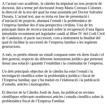
A l’actual curs acadèmic, la càtedra ha impulsat un nou projecte de
doctorat, dut a terme pel doctorand Josep Maria Coronas Colomer,
la direcció de la tesi del qual ha estat assumida pel Doctor Salvador
Durany. L’actual tesi, que es troba en fase de presentació i
d’iniciació de projecte, abastarà l’estudi i la problemàtica de
l’empresa familiar des d’una perspectiva civilista. Una de les
principals línies de recerca tractarà sobre la recuperació d’una figura
introduïda recentment pel legislador català al llibre IV del Codi Civil
de Catalunya: el pacte successori, com a instrument la finalitat del
qual és facilitar la successió de l’empresa familiar a les següents
generacions.
A més, es pretén obtenir un estudi comparat entre els drets forals i el
dret general, respecte als diferents instruments jurídics que pretenen
donar una solució i garantir l’estabilitat i la continuïtat de l’empresa.
Un dels principals objectius de la càtedra ha estat l’estudi i la
investigació científica sobre la problemàtica jurídica i fiscal de
l’Empresa familiar, que s’ha traduït en l’elaboració i la publicació
d’estudis, articles i monografies.
El director de la Càtedra Jordi de Juan, ha publicat en revistes
científiques rellevants nombrosos articles i estudis científics sobre la
problemàtica fiscal de l’Empresa Familiar.