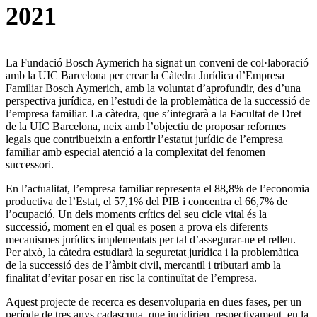
2021
La Fundació Bosch Aymerich ha signat un conveni de col·laboració
amb la UIC Barcelona per crear la Càtedra Jurídica d’Empresa
Familiar Bosch Aymerich, amb la voluntat d’aprofundir, des d’una
perspectiva jurídica, en l’estudi de la problemàtica de la successió de
l’empresa familiar. La càtedra, que s’integrarà a la Facultat de Dret
de la UIC Barcelona, neix amb l’objectiu de proposar reformes
legals que contribueixin a enfortir l’estatut jurídic de l’empresa
familiar amb especial atenció a la complexitat del fenomen
successori.
En l’actualitat, l’empresa familiar representa el 88,8% de l’economia
productiva de l’Estat, el 57,1% del PIB i concentra el 66,7% de
l’ocupació. Un dels moments crítics del seu cicle vital és la
successió, moment en el qual es posen a prova els diferents
mecanismes jurídics implementats per tal d’assegurar-ne el relleu.
Per això, la càtedra estudiarà la seguretat jurídica i la problemàtica
de la successió des de l’àmbit civil, mercantil i tributari amb la
finalitat d’evitar posar en risc la continuïtat de l’empresa.
Aquest projecte de recerca es desenvoluparia en dues fases, per un
període de tres anys cadascuna, que incidirien, respectivament, en la