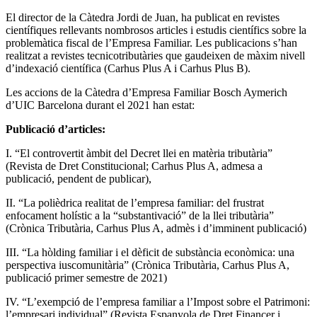
El director de la Càtedra Jordi de Juan, ha publicat en revistes
científiques rellevants nombrosos articles i estudis científics sobre la
problemàtica fiscal de l’Empresa Familiar. Les publicacions s’han
realitzat a revistes tecnicotributàries que gaudeixen de màxim nivell
d’indexació científica (Carhus Plus A i Carhus Plus B).
Les accions de la Càtedra d’Empresa Familiar Bosch Aymerich
d’UIC Barcelona durant el 2021 han estat:
Publicació d’articles:
I. “El controvertit àmbit del Decret llei en matèria tributària”
(Revista de Dret Constitucional; Carhus Plus A, admesa a
publicació, pendent de publicar),
II. “La polièdrica realitat de l’empresa familiar: del frustrat
enfocament holístic a la “substantivació” de la llei tributària”
(Crònica Tributària, Carhus Plus A, admès i d’imminent publicació)
III. “La hòlding familiar i el dèficit de substància econòmica: una
perspectiva iuscomunitària” (Crònica Tributària, Carhus Plus A,
publicació primer semestre de 2021)
IV. “L’exempció de l’empresa familiar a l’Impost sobre el Patrimoni:
l’empresari individual” (Revista Espanyola de Dret Financer i