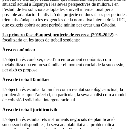
situació actual a Espanya i les seves perspectives de millora, i en
l’estudi de les solucions adoptades a nivell internacional per a
possible adaptació. La divisió del projecte en dues fases per períodes
triennals s’adapta a les exigències de la normativa interna de la UIC,
que exigeix cobrir aquest període mínim per crear una Càtedra.
La primera fase d’aquest projecte de recerca (2019-2022)
es
focalitzaria en les àrees de treball següents:
Àrea econòmica:
L’objectiu és conèixer, des d’un enfocament econòmic, com
metabolitza una empresa familiar el moment crucial de la successió,
per això es proposa:
Àrea de treball familiar:
L’objectiu és estudiar la família com a realitat sociològica actual, la
problemàtica que l’afecta i, en particular, la seva anàlisi com a model
de cohesió i solidaritat intergeneracional.
Àrea de treball juridicocivil:
L’objectiu és estudiar els instruments negocials de planificació
successòria disponibles, la seva adaptabilitat a la problemàtica