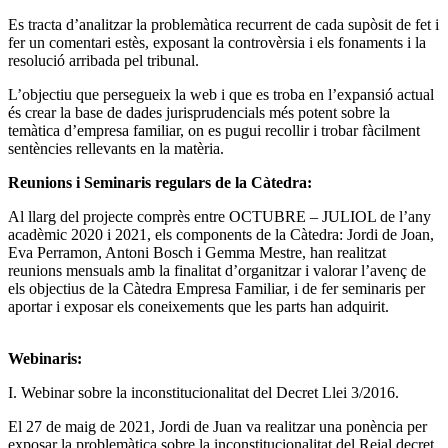
Es tracta d’analitzar la problemàtica recurrent de cada supòsit de fet i
fer un comentari estès, exposant la controvèrsia i els fonaments i la
resolució arribada pel tribunal.
L’objectiu que persegueix la web i que es troba en l’expansió actual
és crear la base de dades jurisprudencials més potent sobre la
temàtica d’empresa familiar, on es pugui recollir i trobar fàcilment
sentències rellevants en la matèria.
Reunions i Seminaris regulars de la Càtedra:
Al llarg del projecte comprès entre OCTUBRE – JULIOL de l’any
acadèmic 2020 i 2021, els components de la Càtedra: Jordi de Joan,
Eva Perramon, Antoni Bosch i Gemma Mestre, han realitzat
reunions mensuals amb la finalitat d’organitzar i valorar l’avenç de
els objectius de la Càtedra Empresa Familiar, i de fer seminaris per
aportar i exposar els coneixements que les parts han adquirit.
Webinaris:
I. Webinar sobre la inconstitucionalitat del Decret Llei 3/2016.
El 27 de maig de 2021, Jordi de Juan va realitzar una ponència per
exposar la problemàtica sobre la inconstitucionalitat del Reial decret