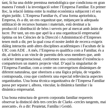
tant, hi ha una doble premissa metodològica que condiciona en gran
manera l’estudi i la investigació sobre l’Empresa Familiar. En primer
lloc, la relació íntima entre la realitat econòmica subjacent i el seu
règim jurídic. L’Empresa Familiar és, d’una forma apriorística,
Empresa, és a dir, un ens organitzat que, mitjançant la adequada
utilització de recursos humans i materials, està destinat a la
producció i distribució de béns i serveis per al mercat amb ànim de
lucre. Per tant, un ens que apel·la a una organització empresarial
òptima on les Ciències de la Direcció i Administració d’Empreses
tenen molt a dir, per la qual cosa el nostre àmbit de recerca exigeix
diàleg interactiu amb altres disciplines acadèmiques i Facultats de la
UIC com ADE . A més, l’Empresa es qualifica com a Familiar, és a
dir, al·ludeix a un vincle de parentiu dels seus membres que, amb
caràcter intergeneracional, conformen una comunitat d’existència o
comparteixen un mateix projecte vital. D’aquí la singularitat de
l’Empresa Familiar, com a centre on convergeixen dinàmiques de
diferent naturalesa, que obeeixen a una lògica pròpia, de vegades
contraposada, cosa que confereix una especial rellevància aspectes
organitzatius. Una bona tècnica organitzativa de l’Empresa Familiar
passa per separar i, alhora, vincular, la dinàmica familiar i la
dinàmica empresarial.
Una bona estructura de govern corporatiu familiar requereix
observar la distinció dels tres cercles de Clarks -cercles tangents, mai
assecants-, és a dir: Propietat, Família i Gestió.