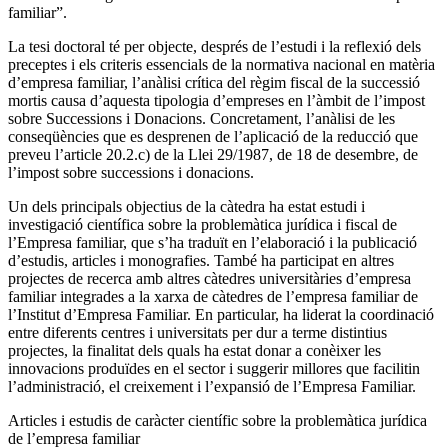
familiar”.
La tesi doctoral té per objecte, després de l’estudi i la reflexió dels
preceptes i els criteris essencials de la normativa nacional en matèria
d’empresa familiar, l’anàlisi crítica del règim fiscal de la successió
mortis causa d’aquesta tipologia d’empreses en l’àmbit de l’impost
sobre Successions i Donacions. Concretament, l’anàlisi de les
conseqüències que es desprenen de l’aplicació de la reducció que
preveu l’article 20.2.c) de la Llei 29/1987, de 18 de desembre, de
l’impost sobre successions i donacions.
Un dels principals objectius de la càtedra ha estat estudi i
investigació científica sobre la problemàtica jurídica i fiscal de
l’Empresa familiar, que s’ha traduït en l’elaboració i la publicació
d’estudis, articles i monografies. També ha participat en altres
projectes de recerca amb altres càtedres universitàries d’empresa
familiar integrades a la xarxa de càtedres de l’empresa familiar de
l’Institut d’Empresa Familiar. En particular, ha liderat la coordinació
entre diferents centres i universitats per dur a terme distintius
projectes, la finalitat dels quals ha estat donar a conèixer les
innovacions produïdes en el sector i suggerir millores que facilitin
l’administració, el creixement i l’expansió de l’Empresa Familiar.
Articles i estudis de caràcter científic sobre la problemàtica jurídica
de l’empresa familiar