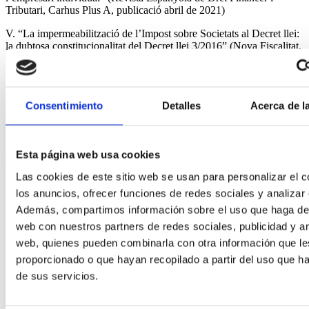
Tributari, Carhus Plus A, publicació abril de 2021)
V. “La impermeabilització de l’Impost sobre Societats al Decret llei:
la dubtosa constitucionalitat del Decret llei 3/2016” (Nova Fiscalitat,
Carhus Plus A, publicació al número 1 de la revista, gener-abril de
2021)
VI. “La retroacció d’actuacions inspectores: una proposta
Consentimiento
Detalles
Acerca de l
d’interpretació de l’art 150.7 LGT” (Nova Fiscalitat Carhus Plus A,
publicació gener 2022)
VII. “Algunes reflexions sobre la responsabilitat solidària de l’article
Esta página web usa cookies
42.2 a) de la Llei General Tributària” (Revista Comptabilitat i
Tributació no 451, 2020 Carhus Plus B)
Las cookies de este sitio web se usan para personalizar el c
VIII. “La reversió fiscal de cartera: La insuportable “lleugeresa” de
los anuncios, ofrecer funciones de redes sociales y analizar e
la retroactivitat” (Revista Comptabilitat i Tributació, 2020, no 445,
Además, compartimos información sobre el uso que haga del 
Carhus Plus B)
web con nuestros partners de redes sociales, publicidad y an
IX. “Pactes successoris i beneficis fiscals de l’empresa familiar: la
web, quienes pueden combinarla con otra información que l
controvertida consulta de la DGT de 5 de juny”, Quinzena Fiscal no
proporcionado o que hayan recopilado a partir del uso que 
19, 2020, Carhus Plus B)
de sus servicios.
Publicació de llibres: