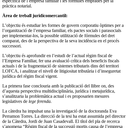
específica de l’empresa familiar i les fórmules emprades per la
pràctica notarial.
Àrea de treball juridicomercantil:
L’objectiu és estudiar les formes de govern corporatiu òptimes per a
l’organització de l’empresa familiar, els pactes socials i parasocials
per implementar-los, la possible utilització de fórmules del dret
comparat, des de la perspectiva de la seva incidència en el procés
successori.
L’objectiu és aprofundir en l’estudi de l’actual règim fiscal de
l’Empresa Familiar, fer una avaluació crítica dels beneficis fiscals
actuals i de la fragmentació de sistemes tributaris dins del territori
LOFCA, i analitzar el nivell de litigiositat tributària i d’inseguretat
jurídica del règim fiscal vigent.
La primera fase conclouria amb la publicació del llibre on, des
d’aquesta perspectiva multidisciplinària, jurídica i metajurídica,
s’analitzaria la problemàtica actual i es proposarien mesures
legislatives de
lege ferenda.
La càtedra ha impulsat una la investigació de la doctoranda Eva
Perramon Torres. La direcció de la tesi ha estat assumida pel director
de la Càtedra, Jordi de Juan Casadevall. El títol del pla de recerca
s’anomena “Règim fiscal de la successió mortis causa de l’empresa