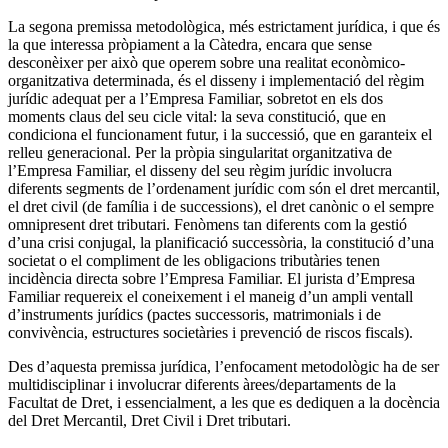
La segona premissa metodològica, més estrictament jurídica, i que és
la que interessa pròpiament a la Càtedra, encara que sense
desconèixer per això que operem sobre una realitat econòmico-
organitzativa determinada, és el disseny i implementació del règim
jurídic adequat per a l’Empresa Familiar, sobretot en els dos
moments claus del seu cicle vital: la seva constitució, que en
condiciona el funcionament futur, i la successió, que en garanteix el
relleu generacional. Per la pròpia singularitat organitzativa de
l’Empresa Familiar, el disseny del seu règim jurídic involucra
diferents segments de l’ordenament jurídic com són el dret mercantil,
el dret civil (de família i de successions), el dret canònic o el sempre
omnipresent dret tributari. Fenòmens tan diferents com la gestió
d’una crisi conjugal, la planificació successòria, la constitució d’una
societat o el compliment de les obligacions tributàries tenen
incidència directa sobre l’Empresa Familiar. El jurista d’Empresa
Familiar requereix el coneixement i el maneig d’un ampli ventall
d’instruments jurídics (pactes successoris, matrimonials i de
convivència, estructures societàries i prevenció de riscos fiscals).
Des d’aquesta premissa jurídica, l’enfocament metodològic ha de ser
multidisciplinar i involucrar diferents àrees/departaments de la
Facultat de Dret, i essencialment, a les que es dediquen a la docència
del Dret Mercantil, Dret Civil i Dret tributari.