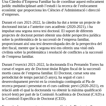
Una Càtedra d’Empresa Familiar ha de coordinar aquest enfocament
jurídic multidisciplinari amb l’estudi i la recerca de l’enfocament
econòmic que proporciona les Ciències d’Administració i direcció
d’empreses.
Durant el curs 2021-2022, la càtedra ha dut a terme un projecte de
doctorand iniciat a l’anterior curs acadèmic (2020-2021), i ha
impulsat una segona nova tesi doctoral. El suport de diferents
projectes de doctorat permet obtenir una doble perspectiva jurídica
sobre la problemàtica de la successió de l’empresa familiar,
proporcionant així una tesi desenvolupada des de la perspectiva del
dret fiscal, mentre que la segona tesi ens ofereix una visió més
civilista sobre la problemàtica i resolució de conflictes a la successió
de l’empresa familiar.
Durant l’exercici 2021-2022, la doctoranda Eva Perramón Torres ha
cursat el segon any de Doctorat titulat Règim fiscal de la successió
mortis causa de l’empresa familiar. El Doctorat, cursat sota una
periodicitat de temps parcial (5 anys), ha seguit el curs i
desenvolupament previst en la cronologia continguda al Pla de
recerca preparat i presentat en el curs cadèmic previ (2020-2021), en
relació amb el qual la doctoranda va obtenir la màxima qualificació
(excel·lent) per part de la Comissió Acadèmica de Doctorat (CAD) a
la Comissió Específica de Doctorat (CED).