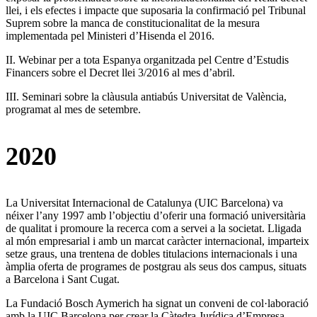
llei, i els efectes i impacte que suposaria la confirmació pel Tribunal
Suprem sobre la manca de constitucionalitat de la mesura
implementada pel Ministeri d’Hisenda el 2016.
II. Webinar per a tota Espanya organitzada pel Centre d’Estudis
Financers sobre el Decret llei 3/2016 al mes d’abril.
III. Seminari sobre la clàusula antiabús Universitat de València,
programat al mes de setembre.
2020
La Universitat Internacional de Catalunya (UIC Barcelona) va
néixer l’any 1997 amb l’objectiu d’oferir una formació universitària
de qualitat i promoure la recerca com a servei a la societat. Lligada
al món empresarial i amb un marcat caràcter internacional, imparteix
setze graus, una trentena de dobles titulacions internacionals i una
àmplia oferta de programes de postgrau als seus dos campus, situats
a Barcelona i Sant Cugat.
La Fundació Bosch Aymerich ha signat un conveni de col·laboració
amb la UIC Barcelona per crear la Càtedra Jurídica d’Empresa